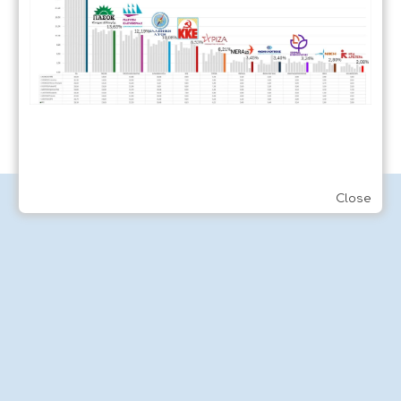
Στείλτε sms στον ιδιοκτήτη
Στείλτε email στον ιδιοκτήτη
SOS
QR TAG ID:
KdfjJ;@#$%Og$^#4352D
Close