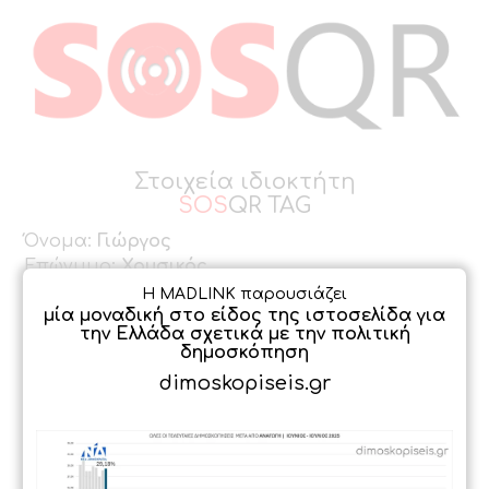
Στοιχεία ιδιοκτήτη
SOS
QR TAG
Όνομα:
Γιώργος
Επώνυμο:
Χρυσικός
yorgos.chrisikos@gmail.com
Email:
Η MADLINK παρουσιάζει
μία μοναδική στο είδος της ιστοσελίδα για
6937403021
Κινητό τηλέφωνο:
την Ελλάδα σχετικά με την πολιτική
Πληροφορίες:
Αν βρήκατε τα κλειδιά μου,
δημοσκόπηση
παρακαλώ επικοινωνήστε μαζί μου
dimoskopiseis.gr
ΔΗΜΟΣΚΟΠΗΣΗ
Καλέστε τον ιδιοκτήτη