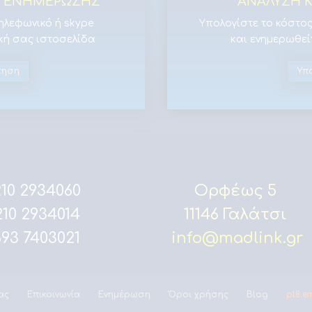
ΟΥ ΕΝΗΜΕΡΩΣΗΣ
ΑΝΑΛΥΣΗ Κ
τηλεφωνικό ή skype
Υπολογίστε το κόστος
κή σας ιστοσελίδα
και ενημερωθεί
τηση
Υπ
10 2934060
Ορφέως 5
10 2934014
11146 Γαλάτσι
93 7403021
info@madlink.gr
ας
Επικοινωνία
Ενημέρωση
Όροι χρήσης
Blog
pl8.e