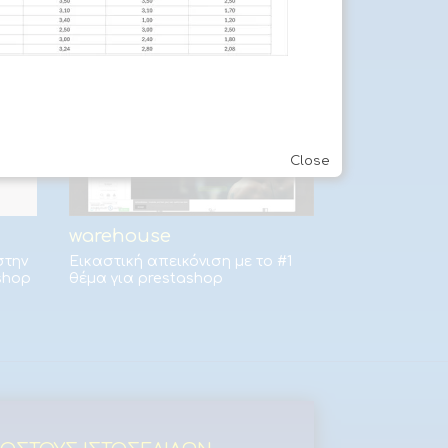
που χρησιμοποιούμε.
Close
warehouse
στην
Εικαστική απεικόνιση με το #1
shop
θέμα για prestashop