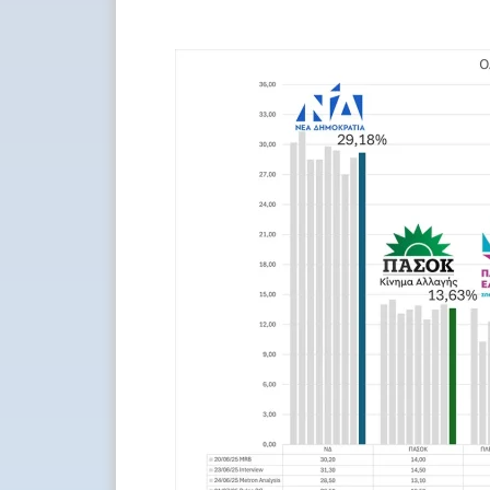
eshop
ΔΗΜΟΣΚΟΠΗΣΗ
Καταχώρηση προϊόντων σύμφων
με τις απαιτήσεις σας.
Ενημέρωση χαρακτηριστικών και
ιδιοτήτων.
Συγγραφή περιγραφών με SEO
Μαζικές ενημερώσεις εκπτώσεων
Ενημέρωση τιμών – αποθεμάτων
Ενημέρωση κατηγοριών
Image optimization & SEO σε
εικόνες
Κόψιμο εικόνων σε συγκεκριμένο
λόγο και διάσταση