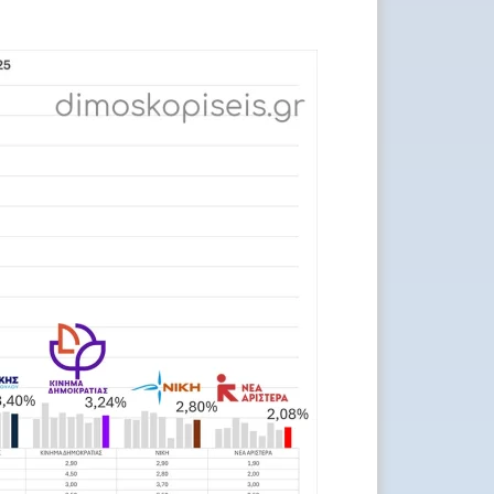
ιστοσελίδων
Ενημέρωση αρχικής και κύριων
σελίδων
Ενημέρωση αρθρογραφίας
Βελτιστοποίηση και ενσωμάτωση
φωτογραφιών
Σύνταξη κειμένων SEO
Ανάπτυξη φορμών επικοινωνίας
Ειδικές λειτουργίες με ανάπτυξη
κώδικα.
Ενημέρωση Facebook και Google
Business