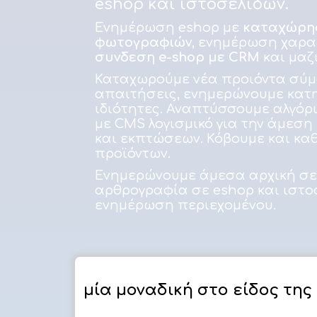
eshop και ιστοσελίδων.
Ενημέρωση eshop με
καταχώρησ
φωτογραφιών
, ενημέρωση χαρα
συνδεση e-shop με CRM
και μαζ
Καταχωρούμε νέα προιόντα σύμφ
απαιτήσεις, ενημερώνουμε κατη
ιδιότητες. Αναπτύσσουμε αλγόρ
με CMS λογισμικό για την άμεσ
και εκπτώσεων. Κόβουμε και κα
προϊόντων.
Ενημερώνουμε άμεσα αρχική σελ
αρθρογραφία σε eshop και ιστο
ενημέρωση περιεχομένου.
μία μοναδική στο είδος της

Ενημέρωση προϊόντων 