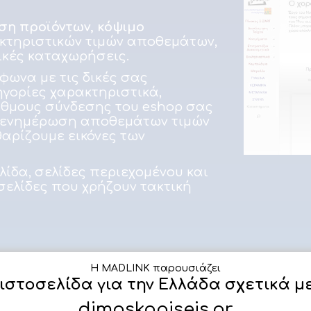
η προϊόντων,
κόψιμο
κτηριστικών τιμών αποθεμάτων,
ικές καταχωρήσεις.
ωνα με τις δικές σας
γορίες χαρακτηριστικά,
ιθμους σύνδεσης του eshop σας
η ενημέρωση αποθεμάτων τιμών
θαρίζουμε εικόνες των
ίδα, σελίδες περιεχομένου και
σελίδες που χρήζουν τακτική
Η MADLINK παρουσιάζει
 ιστοσελίδα για την Ελλάδα σχετικά μ
σε

Υποστήριξη, διαχείριση
dimoskopiseis.gr