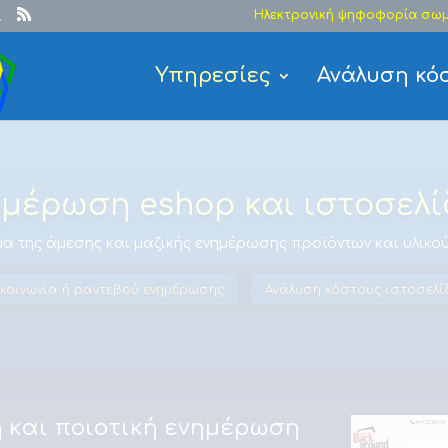
Ηλεκτρονική ψηφοφορία σωμ
Υπηρεσίες
Ανάλυση κό
μέρωση eshop και ιστοσελ
α της άμεσης και μαζικής ενημέρωσης προϊόντων και υλικού
ικοινωνία ή ραντεβού ενημέρωσης
Ανάλυση κόστους ιστοσελί
 και ποιοτική ενημέρωση