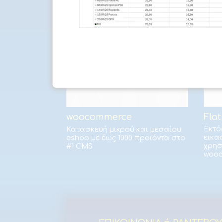
Τεχνολογίες CMS κα
Fla
woocommerce
Εκτό
Κατασκευή μικρού και μεσαίου
εικα
eshop με έως 1000 προιόντα στο
χρησ
#1 CMS
woo