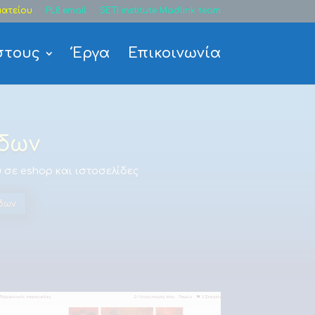
ατείου
PL8.email
SETI institute Madlink team
στους
Έργα
Επικοινωνία
ίδων
 σε eshop και ιστοσελίδες
δων