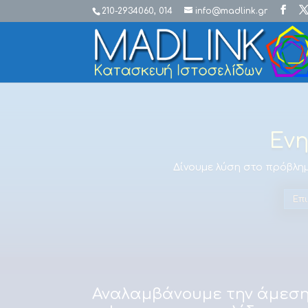
210-2934060, 014
info@madlink.gr
Ενη
Δίνουμε λύση στο πρόβλημ
Επ
Αναλαμβάνουμε την άμεση