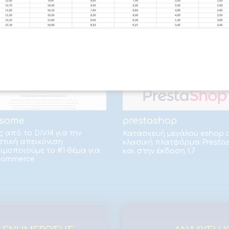
ι εικαστικά θέματα για eshop 
tsome
prestashop
ς από το DIVI4 για την
Κατασκευή μεγάλου eshop 
στική απεικόνιση
κλασική πλατφόρμα Presta
ιμοποιούμε το #1 θέμα για
και στην έκδοση 1.7
commerce