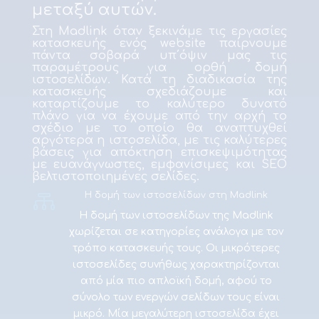
μεταξύ αυτών.
Στη Madlink όταν ξεκινάμε τις εργασίες
κατασκευής ενός website παίρνουμε
πάντα σοβαρά υπ΄όψιν μας τις
παραμέτρους για ορθή δομή
ιστοσελίδων. Κατά τη διαδικασία της
κατασκευής σχεδιάζουμε και
καταρτίζουμε το καλύτερο δυνατό
πλάνο για να έχουμε από την αρχή το
σχέδιο με το οποίο θα αναπτυχθεί
αργότερα η ιστοσελίδα, με τις καλύτερες
βάσεις για απόκτηση επισκεψιμότητας
με ευανάγνωστες, εμφανίσιμες και
SEO
βελτιστοποιημένες σελίδες
.

Η δομή των ιστοσελίδων στη Madlink
Η δομή των ιστοσελίδων της Madlink
χωρίζεται σε κατηγορίες ανάλογα με τον
τρόπο κατασκευής τους. Οι μικρότερες
ιστοσελίδες συνήθως χαρακτηρίζονται
από μία πιο απλοϊκή δομή, αφού το
σύνολο των ενεργών σελίδων τους είναι
μικρό. Μία μεγαλύτερη ιστοσελίδα έχει