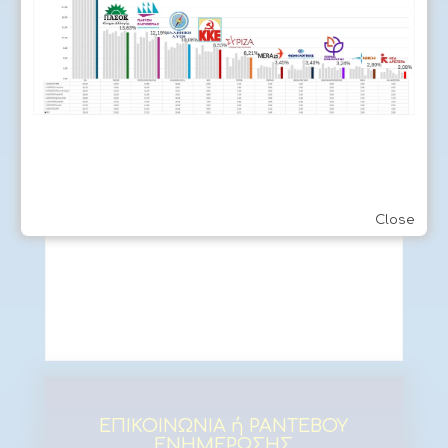
Hierarchical
Διασυνδεδεμένη δομή ιστοσελίδας -
Web-linked
Οι ιστοσελίδες με μικρό αριθμό
σελίδων μπορούν να έχουν μια
διαδοχική (Sequential) δομή για την
πλοήγηση τους. Η διαδοχική δομή
ιστοσελίδας είναι η πιο απλοϊκή μορφή
Close
δόμησης με μία κύρια σελίδα
(homepage) και μερικές άλλες στατικές
να την ακολουθούν με υπερσύνδεσμους
(links). Καλή και οικονομική επιλογή για
ιστοσελίδες με μικρό όγκο υλικού.
ΕΠΙΚΟΙΝΩΝΙΑ ή ΡΑΝΤΕΒΟΥ
ΕΝΗΜΕΡΩΣΗΣ