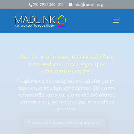
210-2934060, 014
info@madlink.gr
Δείτε κάποιες ιστοσελίδες
και eshop που έχουμε
κατασκευάσει
Γνωρίστε τις δουλειές μας και μάθετε για την
τεχνολογία που έχει χρησιμοποιηθεί για την
ιστοσελίδα, αλλά και για το πιθανό κόστος
κατασκευής μίας αντίστοιχης ιστοσελίδας
για εσάς.
Επικοινωνία ή ραντεβού ενημέρωσης