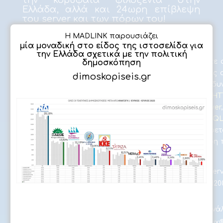
την κορυφαία φιλοξενία στην
Ελλάδα, αλλά και 24ωρη επίβλεψη
του server και των πόρων του!
Η MADLINK παρουσιάζει
μία μοναδική στο είδος της ιστοσελίδα για

Our server: New Horizon
την Ελλάδα σχετικά με την πολιτική
Ο server πάνω στον οποίο θα φιλοξενηθείτε 
δημοσκόπηση
είναι τελευταίας τεχνολογίας, με ότι ακριβώς
dimoskopiseis.gr
πλευράς μηχανήματος για την καλύτερη δυν
ΔΗΜΟΣΚΟΠΗΣΗ
ιστοσελιδων. Συγκεκριμένα οι
HTTP
/
HT
ικανοποιούνται από έναν
Litespeed webserver
δεδομένων “τρέχουν” στο στάνταρ τής
MySQ
της κίνησης των email γίνεται μέσω του εξαίρε
παραλαβή μέσω
dovecot
. Για τη γρηγορότερη
ιστοσελίδες σας χρησιμοποιούμε
Varnish
.
Τα τεχνικά χαρακτηριστικά του serv
CPU: Intel Xeon® processor E3-120
RAM: 32GB DDR3 w/ECC
Storage: SSD (δυναμικής χωρητικότητας, ανάλ
OS: Red Hat® Enterprise Linux