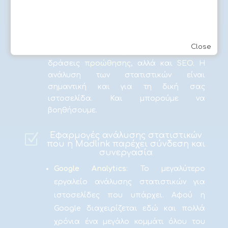
επισκεψιμότητας είναι εξίσου σημαντική,
γιατί μας δίνει σφαιρική εικόνα των
πλεονεκτημάτων αλλά και των
προβλημάτων της ιστοσελίδας και
Close
μπορούμε να σχεδιάσουμε εύκολα
δράσεις
προώθησης
, αλλά και
SEO
. Η
ανάλυση των στατιστικών είναι
σημαντική και για τη δική σας
ιστοσελίδα. Και μπορούμε να
βοηθήσουμε.
Εφαρμογές ανάλυσης στατιστικών
Z
που η Madlink παρέχει σύνδεση και
συνεργασία
Google Analytics
: Το μεγαλύτερο
εργαλείο ανάλυσης στατιστικών για
ιστοσελίδες που υπάρχει. Αφού η
Google διαχειρίζεται εδώ και πολλά
χρόνια ένα μεγάλο κομμάτι όλου του