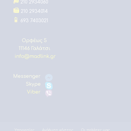
210 2934060
210 2934014
693 7403021
Ορφέως 5
11146 Γαλάτσι
info@madlink.gr
Messenger
Skype
Viber
Υπηρεσίες
Ανάλυση κόστος
Οι πελάτες μας