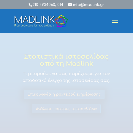
210-2934060, 014
info@madlink.gr
Στατιστικά ιστοσελίδας
από τη Madlink
Τι μπορούμε να σας παρέχουμε για τον
αποδοτικό έλεγχο της ιστοσελίδας σας.
Επικοινωνία ή ραντεβού ενημέρωσης
Ανάλυση κόστους ιστοσελίδων