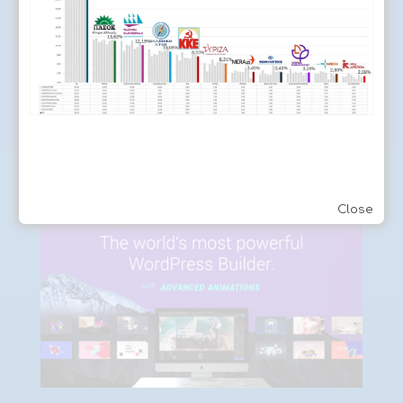
Divi 4
–
Elegant Themes
Χρησιμοποιούμε το #1 εικαστικό θέμα για την
άριστη απεικόνιση της ιστοσελίδα σας
Close