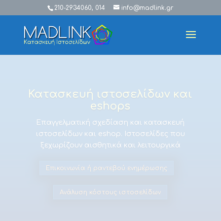
210-2934060, 014
info@madlink.gr
Κατασκευή ιστοσελίδων και
eshops
Επαγγελματική σχεδίαση και κατασκευή
ιστοσελίδων και eshop. Ιστοσελίδες που
ξεχωρίζουν αισθητικά και λειτουργικά
Επικοινωνία ή ραντεβού ενημέρωσης
Ανάλυση κόστους ιστοσελίδων