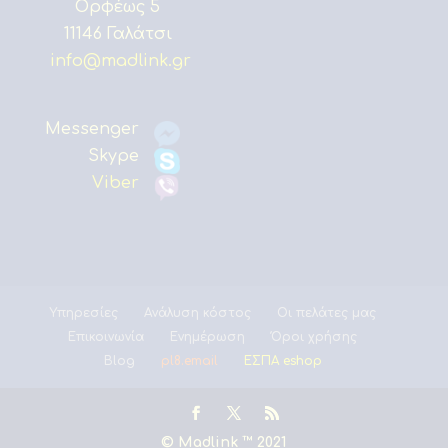
Ορφέως 5
11146 Γαλάτσι
info@madlink.gr
Messenger
Skype
Viber
Υπηρεσίες
Ανάλυση κόστος
Οι πελάτες μας
Επικοινωνία
Ενημέρωση
Όροι χρήσης
Blog
pl8.email
ΕΣΠΑ eshop
© Madlink ™ 2021