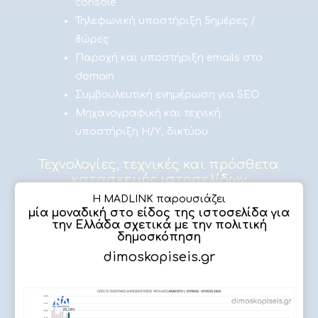
console
Τηλεφωνική υποστήριξη 5ημέρες /
8ώρες
Παροχή και υποστήριξη emails στο
domain
Συμβουλευτική ενημέρωση για SEO
Μηχανογραφική και τεχνική
υποστήριξη Η/Υ, δικτύου
Τεχνολογίες, τεχνικές και πρόσθετα
κατασκευής ιστοσελίδων
Η MADLINK παρουσιάζει
μία μοναδική στο είδος της ιστοσελίδα για
την Ελλάδα σχετικά με την πολιτική
δημοσκόπηση
dimoskopiseis.gr
ΔΗΜΟΣΚΟΠΗΣΗ