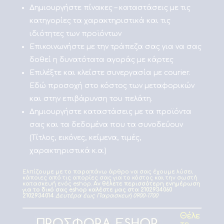
Δημιουργήστε πίνακες – καταστάσεις με τις
κατηγορίες τα χαρακτηριστικά και τις
ιδιότητες των προϊόντων
Επικοινωνήστε με την τράπεζα σας για να σας
δοθεί η δυνατότατα αγοράς με κάρτες
Επιλέξτε και κλείστε συνεργασία με courier.
Εδώ προσοχή στο κόστος των μεταφορικών
και στην επιβάρυνση του πελάτη.
Δημιουργήστε καταστάσεις με τα προϊόντα
σας και τα δεδομένα που τα συνοδεύουν
(Τίτλος, εικόνες, κείμενα, τιμές,
χαρακτηριστικά κ.α.)
Ελπίζουμε με το παραπάνω άρθρο να σας έχουμε λύσει
κάποιες από τις απορίες σας για το κόστος και την σωστή
κατασκευή ενός eshop.
Αν θέλετε περισσότερη ενημέρωση
για το δικό σας eshop καλέστε μας στα 2102934060
2102934014
Δευτέρα έως Παρασκευή 0900-1700
Θέλε