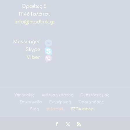
Ορφέως 5
11146 Γαλάτσι
info@madlink.gr
Messenger
Skype
Viber
Υπηρεσίες
Ανάλυση κόστος
Οι πελάτες μας
Επικοινωνία
Ενημέρωση
Όροι χρήσης
Blog
pl8.email
ΕΣΠΑ eshop