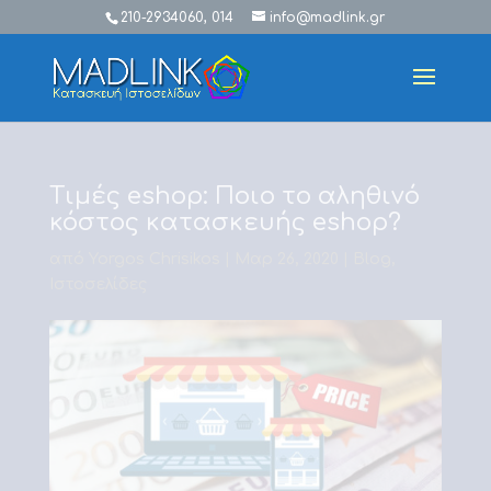
210-2934060, 014
info@madlink.gr
Τιμές eshop: Ποιο το αληθινό
κόστος κατασκευής eshop?
από
Yorgos Chrisikos
|
Μαρ 26, 2020
|
Blog
,
Ιστοσελίδες