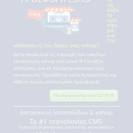
τε
να
λάβε
τε
προ
σφο
ρά
για
την
κατασκευή του δικού σας eshop?
Δείτε αναλυτικά τις παροχές του πακέτου
κατασκευής eshop anti Covid 19 Επιλέξτε
εκπτώσεις για να πετύχετε καλύτερη τιμή
κατασκευής. Προσθέστε extra δυνατότητες και
λάβετε προσωποποιημένη προσφορά
Προσφορά eshop anti-COVID 19
Κατασκευή Ιστοσελίδων & eshop
Σε #1 τεχνολογίες CMS
Ανάπτυξη σε wordpress, prestashop, woocommerce