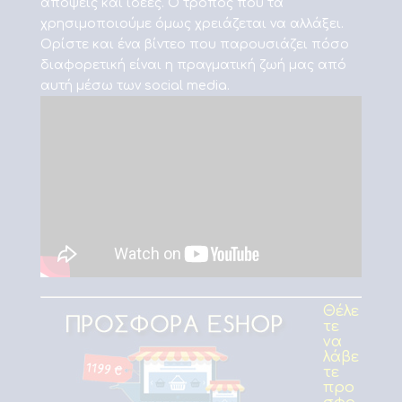
απόψεις και ιδέες. Ο τρόπος που τα
χρησιμοποιούμε όμως χρειάζεται να αλλάξει.
Ορίστε και ένα βίντεο που παρουσιάζει πόσο
διαφορετική είναι η πραγματική ζωή μας από
αυτή μέσω των social media.
Θέλε
τε
να
λάβε
τε
προ