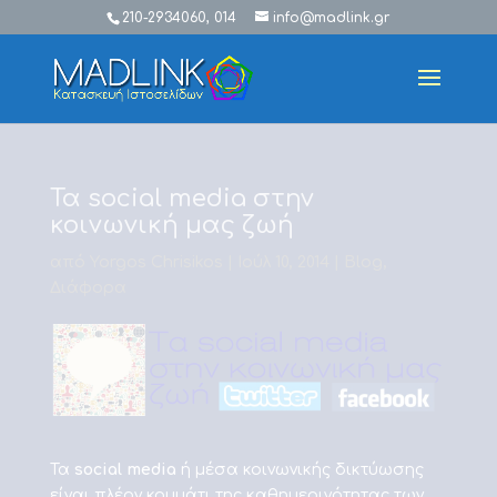
210-2934060, 014
info@madlink.gr
Τα social media στην
κοινωνική μας ζωή
από
Yorgos Chrisikos
|
Ιούλ 10, 2014
|
Blog
,
Διάφορα
Τα
social media
ή μέσα κοινωνικής δικτύωσης
είναι πλέον κομμάτι της καθημερινότητας των