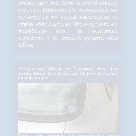
επιβεβλημένη, έτσι ώστε να μπορεί κάποιος
ακόμη και βλέποντας μία φωτογραφία του
οχήματος με τον αριθμό κυκλοφορίας να
στείλει κάποιο μήνυμα. Τέτοια οχήματα για
παράδειγμα είναι τα αγωνιστικά
αυτοκίνητα ή τα ιστορικά οχήματα κάθε
είδους.
Καθημερινοί οδηγοί, το PL8.email είναι ένα
social media που εκφράζει οδηγική κοινωνική
υπευθυνότητα