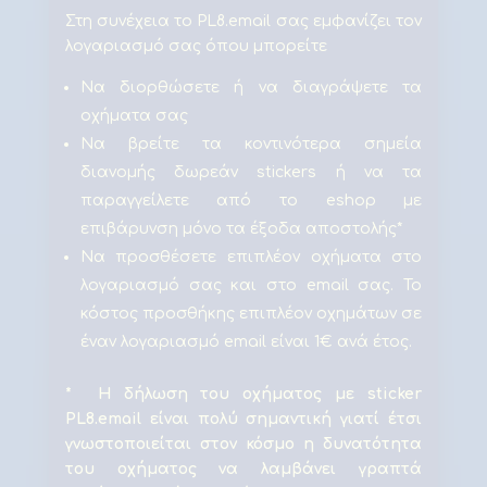
Στη συνέχεια το PL8.email σας εμφανίζει τον
λογαριασμό σας όπου μπορείτε
Να διορθώσετε ή να διαγράψετε τα
οχήματα σας
Να βρείτε τα κοντινότερα σημεία
διανομής δωρεάν stickers ή να τα
παραγγείλετε από το eshop με
επιβάρυνση μόνο τα έξοδα αποστολής*
Να προσθέσετε επιπλέον οχήματα στο
λογαριασμό σας και στο email σας. Το
κόστος προσθήκης επιπλέον οχημάτων σε
έναν λογαριασμό email είναι 1€ ανά έτος.
* Η δήλωση του οχήματος με sticker
PL8.email είναι πολύ σημαντική γιατί έτσι
γνωστοποιείται στον κόσμο η δυνατότητα
του οχήματος να λαμβάνει γραπτά