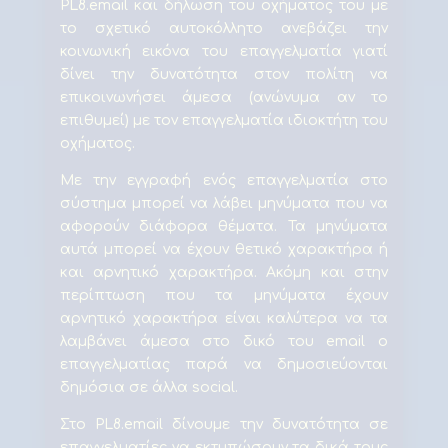
PL8.email και δήλωση του οχήματος του με
το σχετικό αυτοκόλλητο ανεβάζει την
κοινωνική εικόνα του επαγγελματία γιατί
δίνει την δυνατότητα στον πολίτη να
επικοινωνήσει άμεσα (ανώνυμα αν το
επιθυμεί) με τον επαγγελματία ιδιοκτήτη του
οχήματος.
Με την εγγραφή ενός επαγγελματία στο
σύστημα μπορεί να λάβει μηνύματα που να
αφορούν διάφορα θέματα. Τα μηνύματα
αυτά μπορεί να έχουν θετικό χαρακτήρα ή
και αρνητικό χαρακτήρα. Ακόμη και στην
περίπτωση που τα μηνύματα έχουν
αρνητικό χαρακτήρα είναι καλύτερα να τα
λαμβάνει άμεσα στο δικό του email ο
επαγγελματίας παρά να δημοσιεύονται
δημόσια σε άλλα social.
Στο PL8.email δίνουμε την δυνατότητα σε
επαγγελματίες να εκτυπώσουν τα δικά τους