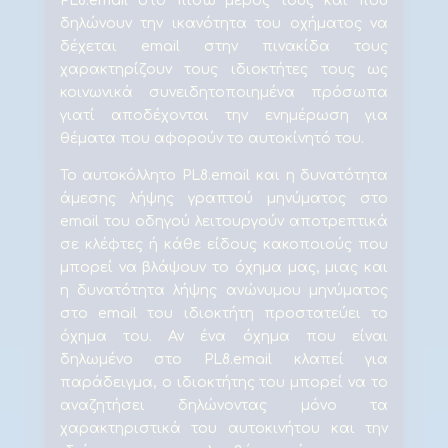
PL8.email στο πίσω μέρος τους και που
δηλώνουν την ικανότητα του οχήματος να
δέχεται email στην πινακίδα τους
χαρακτηρίζουν τους ιδιοκτήτες τους ως
κοινωνικά συνειδητοποιημένα πρόσωπα
γιατί αποδέχονται την ενημέρωση για
θέματα που αφορούν το αυτοκίνητό του.
Το αυτοκόλλητο PL8.email και η δυνατότητα
άμεσης λήψης γραπτού μηνύματος στο
email του οδηγού λειτουργούν αποτρεπτικά
σε κλέφτες ή κάθε είδους κακοποιούς που
μπορεί να βλάψουν το όχημα μας, μιας και
η δυνατότητα λήψης ανώνυμου μηνύματος
στο email του ιδιοκτήτη προστατεύει το
όχημα του. Αν ένα όχημα που είναι
δηλωμένο στο PL8.email κλαπεί για
παράδειγμα, ο ιδιοκτήτης του μπορεί να το
αναζητήσει δηλώνοντας μόνο τα
χαρακτηριστικά του αυτοκινήτου και την