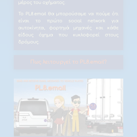
μέρος του οχήματος.
Το PL8.email θα μπορούσαμε να πούμε ότι
είναι το πρώτο social network για
αυτοκίνητα, φορτηγά μηχανές και κάθε
είδους όχημα που κυκλοφορεί στους
δρόμους.
Πως λειτουργεί το PL8.email?