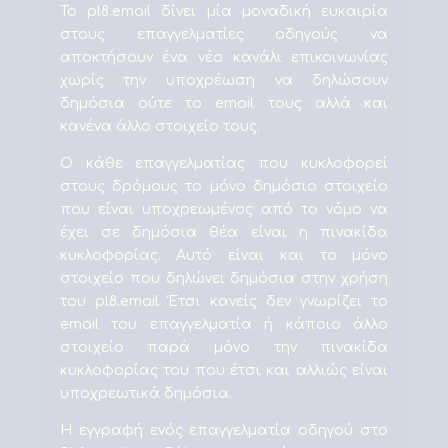
Το pl8.email δίνει μία μοναδική ευκαιρία
στους επαγγελματίες οδηγούς να
αποκτήσουν ένα νέο κανάλι επικοινωνίας
χωρίς την υποχρέωση να δηλώσουν
δημόσια ούτε το email τους αλλά και
κανένα άλλο στοιχείο τους.
Ο κάθε επαγγελματίας που κυκλοφορεί
στους δρόμους το μόνο δημόσιο στοιχείο
που είναι υποχρεωμένος από το νόμο να
έχει σε δημόσια θέα είναι η πινακίδα
κυκλοφορίας. Αυτό είναι και το μόνο
στοιχείο που δηλώνει δημόσια στην χρήση
του pl8.email Έτσι κανείς δεν γνωρίζει το
email του επαγγελματία ή κάποιο άλλο
στοιχείο παρά μόνο την πινακίδα
κυκλοφορίας του που έτσι και αλλιώς είναι
υποχρεωτικά δημόσια.
Η εγγραφή ενός επαγγελματία οδηγού στο