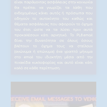
είναι παράγοντας ασφάλειας στην κοινωνία
θα πρέπει να γνωρίζει τα λάθη που
ενδεχομένως κάνει αυτός ή πρόσωπα που
οδηγούν το αυτοκίνητο του καθώς και
θέματα ασφάλειας που αφορούν το όχημα
του έτσι ώστε να τα λύσει πριν αυτά
προκαλέσουν κάτι αρνητικό. Το PL8.email
δίνει την δυνατότητα σε όλους όσους
βλέπουν το όχημα τους να στείλουν
(ανώνυμα ή επώνυμα) ένα γραπτό μήνυμα
στο email του ιδιοκτήτη μέσα από την
πινακίδα κυκλοφορίας και αυτό είναι κάτι
καλό σε κάθε περίπτωση.