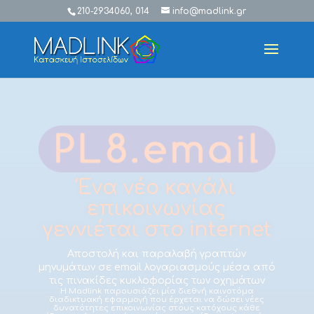
210-2934060, 014
info@madlink.gr
Ένα νέο κανάλι
επικοινωνίας
γεννιέται στο internet
Αποστολή και παραλαβή γραπτών
μηνυμάτων σε email λογαριασμούς μέσα από
τις πινακίδες κυκλοφορίας των οχημάτων
Η Madlink παρουσιάζει μία διεθνή καινοτόμα
διαδικτυακή εφαρμογή που έρχεται να δώσει νέες
δυνατότητες επικοινωνίας στους κατόχους κάθε