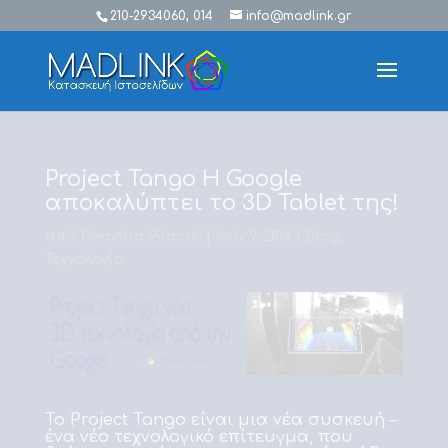
210-2934060, 014
info@madlink.gr
Project Tango H Google
αποκαλύπτει το 3D Tablet της!
από
Demetra Pitaouli
|
Ιούν 9, 2014
|
Blog
,
Τεχνολογία
Το
Project Tango
είναι μια νέα συσκευή –
ένα νέο τεχνολογικό επίτευγμα, που