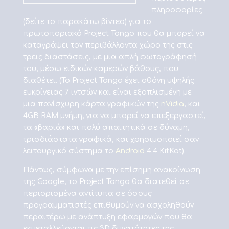
πληροφορίες
(δείτε το παρακάτω βίντεο) για τo
πρωτοποριακό Project Tango που θα μπορεί να
καταγράψει τον περιβάλλοντα χώρο της στις
τρεις διαστάσεις, με μια απλή φωτογράφησή
του, μέσω ειδικών καμερών βάθους, που
διαθέτει. (Το Project Tango έχει οθόνη υψηλής
ευκρίνειας 7 ιντσών και είναι εξοπλισμένη με
μια πανίσχυρη κάρτα γραφικών της
nVidia
, και
4GB RAM μνήμη, για να μπορεί να επεξεργαστεί,
τα «βαριά» και πολύ απαιτητικά σε δύναμη,
τρισδιάστατα γραφικά, και χρησιμοποιεί σαν
λειτουργικό σύστημα το
Android
4.4 KitKat).
Πάντως, σύμφωνα με την επίσημη ανακοίνωση
της Google, το Project Tango θα διατεθεί σε
περιορισμένα αντίτυπα σε όσους
προγραμματιστές επιθυμούν να ασχοληθούν
περαιτέρω με ανάπτυξη εφαρμογών που θα
εκμεταλλεύονται τις 3D δυνατότητες της