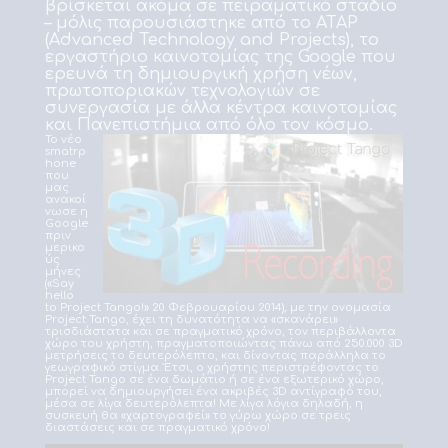
βρίσκεται ακόμα σε πειραματικό στάδιο
– μόλις παρουσιάστηκε από το ATAP
(Advanced Technology and Projects), το
εργαστήριο καινοτομίας της Google που
ερευνά τη δημιουργική χρήση νέων,
πρωτοποριακών τεχνολογιών σε
συνεργασία με άλλα κέντρα καινοτομίας
και Πανεπιστήμια από όλο τον κόσμο.
Το νέο
smatrp
hone
που
μας
ανακοί
νωσε η
Google
πριν
μερικο
ύς
μήνες
(«Say
hello
to Project Tango!» 20 Φεβρουαρίου 2014), με την ονομασία
Project Tango, έχει τη δυνατότητα να «σκανάρει»
τρισδιάστατα και σε πραγματικό χρόνο, τον περιβάλλοντα
χώρο του χρήστη, πραγματοποιώντας πάνω από 250.000 3D
μετρήσεις το δευτερόλεπτο, και δίνοντας παράλληλα το
γεωγραφικό στίγμα. Έτσι, ο χρήστης περιστρέφοντας το
Project Tango σε ένα δωμάτιο ή σε ένα εξωτερικό χώρο,
μπορεί να δημιουργήσει ένα ακριβές 3D αντίγραφό του,
μέσα σε λίγα δευτερόλεπτα! Με λίγα λόγια δηλαδή, η
συσκευή θα «χαρτογραφεί» το γύρω χώρο σε τρεις
διαστάσεις και σε πραγματικό χρόνο!