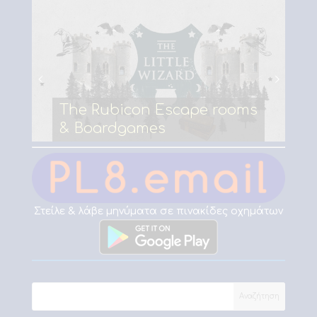
The Rubicon Escape rooms
& Boardgames
Στείλε & λάβε μηνύματα σε πινακίδες οχημάτων