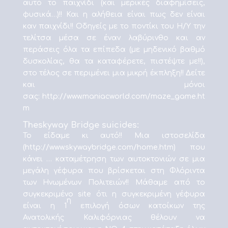
αυτό το παιχνίδι (και μερικές διαφημίσεις,
φυσικά…)!! Και η αλήθεια είναι πως δεν είναι
καν παιχνίδι!! Οδηγείς με το ποντίκι του Η/Υ την
τελίτσα μέσα σε έναν λαβύρινθο και αν
περάσεις όλα τα επίπεδα (με μηδενικό βαθμό
δυσκολίας, θα τα καταφέρετε, πιστέψτε με!!),
στο τέλος σε περιμένει μια μικρή έκπληξη!! Δείτε
και μόνοι
σας: http://www.maniacworld.com/maze_game.ht
m
Theskyway Bridge suicides:
Το είδαμε κι αυτό!! Μια ιστοσελίδα
(http://www.skywaybridge.com/home.htm) που
κάνει … καταμέτρηση των αυτοκτονιών σε μια
μεγάλη γέφυρα που βρίσκεται στη Φλόριντα
των Ηνωμένων Πολιτειών!! Μάθαμε από το
συγκεκριμένο site ότι η συγκεκριμένη γέφυρα
η
είναι η 1
επιλογή όσων κατοίκων της
Ανατολικής Καλιφόρνιας θέλουν να