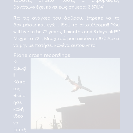
εμφανές σημείο πόσες … «προβλέψεις
θανάτων» έχει κάνει έως σήμερα: 3.870.141!
Για τις ανάγκες του άρθρου, έπρεπε να το
δοκιμάσω και εγώ… Ιδού το αποτέλεσμα!!
“You
will live to be 72 years, 1 months and 8 days old!!!”
Μέχρι τα 72 ;; Μια χαρά μου ακούγεται!! 🙂 Αρκεί
να μην με πατήσει κανένα αυτοκίνητο!!
Plane crash recordings:
Κι
όμως!
!!
Κάπο
ιος
θεώρ
ησε
καλή
ιδέα
να
φτιάξ