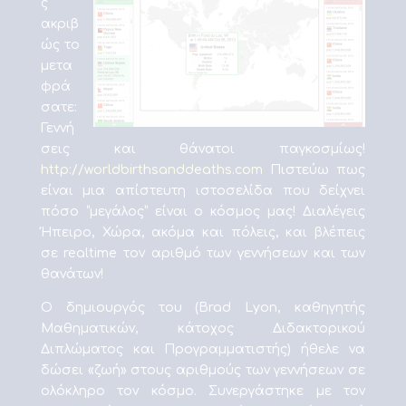
ς
ακριβ
ώς το
μετα
φρά
σατε:
Γεννή
σεις και θάνατοι παγκοσμίως!
http://worldbirthsanddeaths.com
Πιστεύω πως
είναι μια απίστευτη ιστοσελίδα που δείχνει
πόσο “μεγάλος” είναι ο κόσμος μας! Διαλέγεις
Ήπειρο, Χώρα, ακόμα και πόλεις, και βλέπεις
σε realtime τον αριθμό των γεννήσεων και των
θανάτων!
Ο δημιουργός του (Brad Lyon, καθηγητής
Μαθηματικών, κάτοχος Διδακτορικού
Διπλώματος και Προγραμματιστής) ήθελε να
δώσει «ζωή» στους αριθμούς των γεννήσεων σε
ολόκληρο τον κόσμο. Συνεργάστηκε με τον