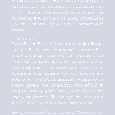
αυτοκτονήσουν και η ΝΟ. 4 στην κατάταξη όλων
των γεφυρών που προτιμούν οι αυτόχειρες στις
Η.Π.Α.!! Φυσικά, στην ιστοσελίδα υπάρχουν και
σύνδεσμοι που οδηγούν σε άλλες ιστοσελίδας
για τη βοήθεια όσων έχουν αυτοκτονικές
τάσεις.
Time Cube:
Το Διαδίκτυο δίνει τη δυνατότητα να φτιάξουμε
και τις δικές μας προσωπικές ιστοσελίδες,
όπου μπορούμε, φυσικά, να γράψουμε ότι
κατεβάζει το μυαλό μας, όσο περίεργο, τρελό ή
εξωπραγματικό κι αν είναι! Αυτό έκανε και ο
εφευρέτης Otis Eugene Ray και έφτιαξε μια
πολύ απλή ιστοσελίδα, με μεγάλα γράμματα σε
έντονο χρώμα, για να εκθέσει στον κόσμο τη
δική του αντίληψη και ιδέα για την έννοια της
«πραγματικότητας»…Το site έχει την ονομασία
της θεωρίας του:
http://www.timecube.com
Δεν το διάβασα όλο, το ομολογώ! Με λίγα λόγια,