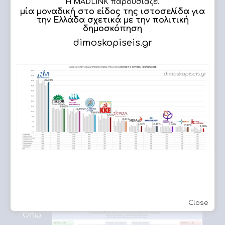
Η MADLINK παρουσιάζει
ιστοσελίδες για
μία μοναδική στο είδος της ιστοσελίδα για
τους λάτρεις
την Ελλάδα σχετικά με την πολιτική
δημοσκόπηση
των ιστοριών
dimoskopiseis.gr
τρόμου;;
Εννοείται πως
ΔΗΜΟΣΚΟΠΗΣΗ
όχι! Υπάρχουν
πάρα πολλές και εμείς ξεχωρίσαμε μία που
συγκεντρώνει τις περισσότερες ιστορίες τρόμου –
φαντασμάτων – κακών πνευμάτων – μύθων και
δεισιδαιμονιών, τη λεγόμενη
http://www.creepypasta.com!! Επίσης, να δώσουμε
και συγχαρητήρια σε όποιον σκέφτηκε το domain
name της ιστοσελίδας: Creepypasta!! Στην
ιστοσελίδα υπάρχουν πολλοί εξωτερικοί
σύνδεσμοι που οδηγούν και σε άλλα «τρομακτικά»
sites, καθώς και οι απαραίτητες διαφημίσεις!
Close
Βirth and death worldwide:
Όπω