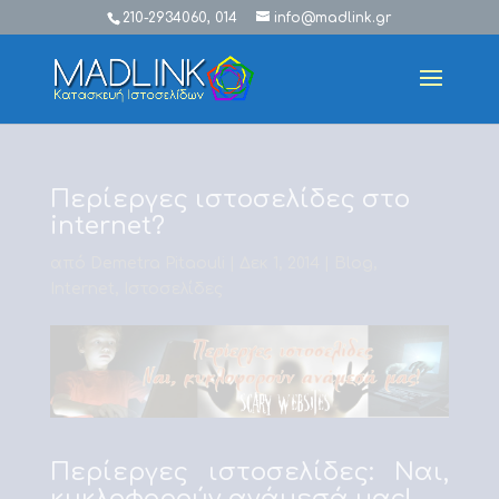
210-2934060, 014
info@madlink.gr
Περίεργες ιστοσελίδες στο
internet?
από
Demetra Pitaouli
|
Δεκ 1, 2014
|
Blog
,
Internet
,
Ιστοσελίδες
Περίεργες ιστοσελίδες: Ναι,
κυκλοφορούν ανάμεσά μας!