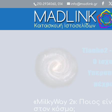
210-2934060, 014
info@madlink.gr
«MilkyWay 2»: Ποιος ε
στον κόσμο;