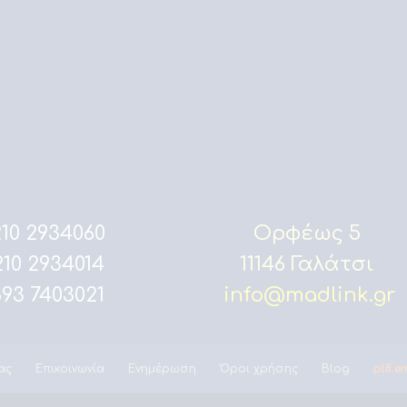
10 2934060
Ορφέως 5
10 2934014
11146 Γαλάτσι
93 7403021
info@madlink.gr
ας
Επικοινωνία
Ενημέρωση
Όροι χρήσης
Blog
pl8.e