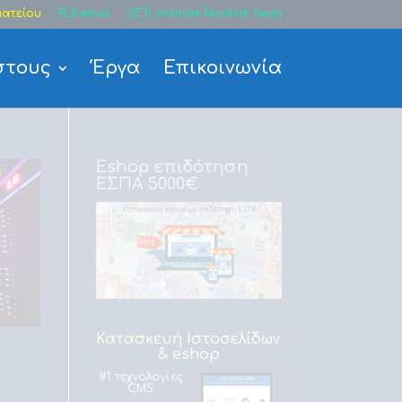
ατείου
PL8.email
SETI institute Madlink team
στους
Έργα
Επικοινωνία
Eshop επιδότηση
ΕΣΠΑ 5000€
Κατασκευή Ιστοσελίδων
& eshop
#1 τεχνολογίες
CMS