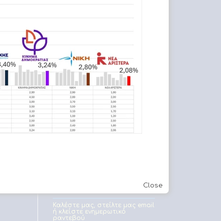
Εφετείο Αθηνών
Στείλε & λάβε μηνύματα σε
πινακίδες οχημάτων
Close
Καλέστε μας, στείλτε μας email
ή κλείστε ενημερωτικό
ραντεβού