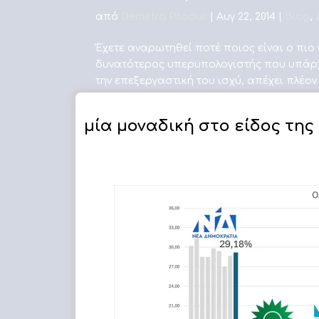
από
Demetra Pitaouli
|
Αυγ 22, 2014
|
Blog
,
Έχετε αναρωτηθεί ποτέ ποιος είναι ο πιο
δυνατότερος υπερυπολογιστής που υπάρχε
την επεξεργαστική του ισχύ, απέχει πλέον
μία μοναδική στο είδος της
ΔΗΜΟΣΚΟΠΗΣΗ