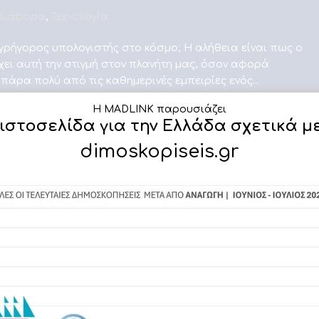
Διάφορα
,
Τεχνολογία
 γρήγορος υπολογιστής στο κόσμο; Η αλήθεια είναι πως ο
ι αυτή την στιγμή στον πλανήτη μας, όσον αφορά
 πάρα πολύ από τις καθημερινές εμπειρίες ενός...
Η MADLINK παρουσιάζει
 ιστοσελίδα για την Ελλάδα σχετικά μ
dimoskopiseis.gr