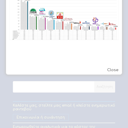
Εφετείο Αθηνών
Στείλε & λάβε μηνύματα σε πινακίδες οχημάτων
Close
Καλέστε μας, στείλτε μας email ή κλείστε ενημερωτικό
ραντεβού
Επικοινωνία ή συνάντηση
Ενημερωθείτε αναλυτικά για το κόστος της