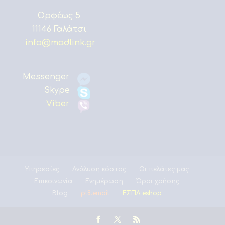
Ορφέως 5
11146 Γαλάτσι
info@madlink.gr
Messenger
Skype
Viber
Υπηρεσίες
Ανάλυση κόστος
Οι πελάτες μας
Επικοινωνία
Ενημέρωση
Όροι χρήσης
Blog
pl8.email
ΕΣΠΑ eshop