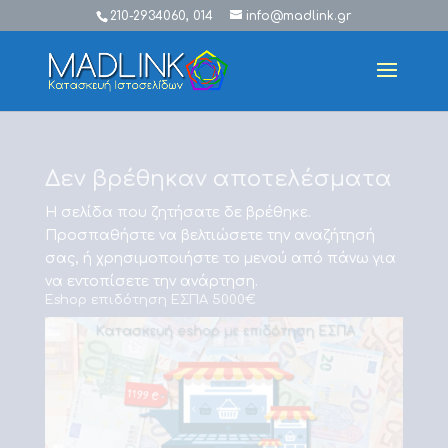
210-2934060, 014
info@madlink.gr
Δεν βρέθηκαν αποτελέσματα
Η σελίδα που ζητήσατε δε βρέθηκε.
Προσπαθήστε να βελτιώσετε την αναζήτησή
σας, ή χρησιμοποιήστε το μενού από πάνω για
να εντοπίσετε την ανάρτηση.
Eshop επιδότηση ΕΣΠΑ 5000€