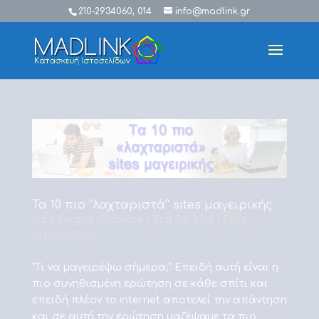
210-2934060, 014
info@madlink.gr
Τα 10 πιο “λαχταριστά” sites μαγειρικής
από
Yorgos Chrisikos
|
Σεπ 26, 2014
|
Blog
,
Ιστοσελίδες
“Τι να μαγειρέψω σήμερα;” Επειδή αυτή είναι η
πιο συνηθισμένη ερώτηση σε κάθε σπίτι και
επειδή πλέον το internet αποτελεί την απάντηση
και σε αυτή την ερώτηση μαζέψαμε τα πιο