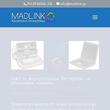
210-2934060, 014
info@madlink.gr
Γιατί το φορητό laptop δεν πρέπει να
ιντριγκάρει κανέναν
από
Yorgos Chrisikos
|
Ιούλ 24, 2014
|
Blog
,
Διάφορα
,
Τεχνολογία
Ξεχάστε τον φορητό Εξ’ αρχής (από την εποχή