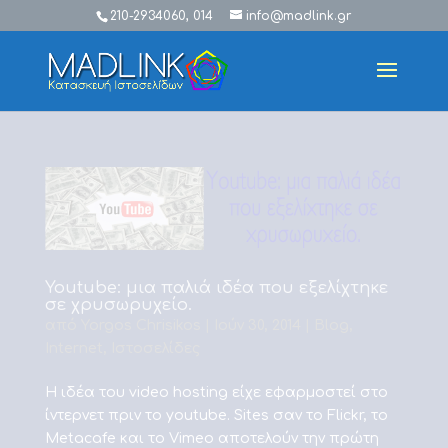
210-2934060, 014
info@madlink.gr
Youtube: μια παλιά ιδέα που εξελίχτηκε
σε χρυσωρυχείο.
από
Yorgos Chrisikos
|
Ιούν 30, 2014
|
Blog
,
Internet
,
Ιστοσελίδες
Η ιδέα του video hosting είχε εφαρμοστεί στο
ίντερνετ πριν το youtube. Sites σαν το Flickr, το
Metacafe και το Vimeo αποτελούν την πρώτη