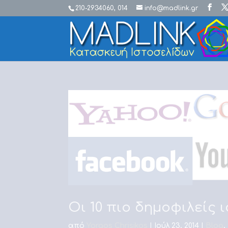
210-2934060, 014
info@madlink.gr
Οι 10 πιο δημοφιλείς 
από
Yorgos Chrisikos
|
Ιούλ 23, 2014
|
Blog
,