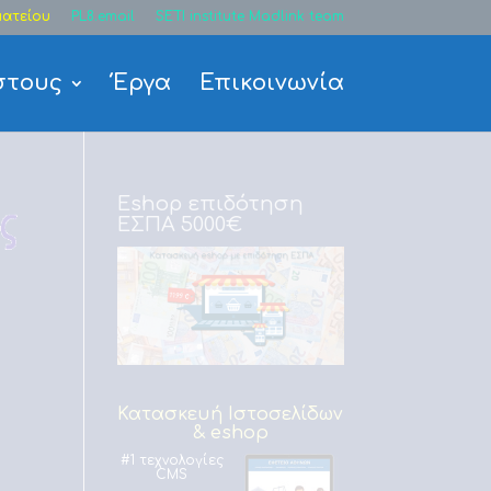
ατείου
PL8.email
SETI institute Madlink team
στους
Έργα
Επικοινωνία
Eshop επιδότηση
ΕΣΠΑ 5000€
Κατασκευή Ιστοσελίδων
& eshop
#1 τεχνολογίες
CMS