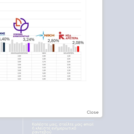
Εφετείο Αθηνών
Στείλε & λάβε μηνύματα σε
πινακίδες οχημάτων
Close
Καλέστε μας, στείλτε μας email
ή κλείστε ενημερωτικό
ραντεβού