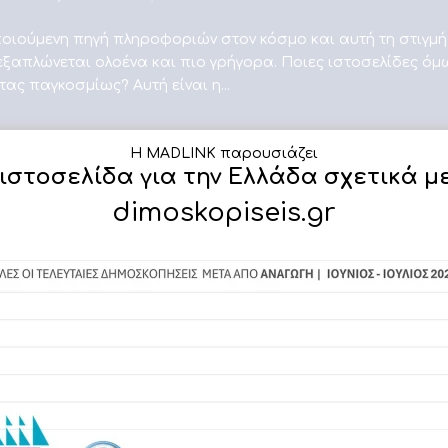
ποιούμενη πηγή πληροφοριών στον κόσμο και αυτή τη στιγμή 
ξαπλώνεται ολοένα και πιο γρήγορα. Ποιες ιστοσελίδες όμ
ας παγκοσμίως? Αυτή είναι η...
Η MADLINK παρουσιάζει
 ιστοσελίδα για την Ελλάδα σχετικά μ
dimoskopiseis.gr