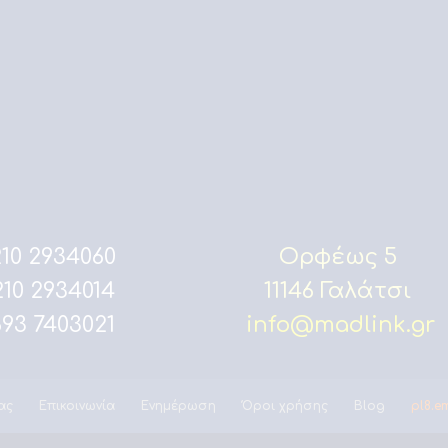
10 2934060
Ορφέως 5
10 2934014
11146 Γαλάτσι
93 7403021
info@madlink.gr
ας
Επικοινωνία
Ενημέρωση
Όροι χρήσης
Blog
pl8.e