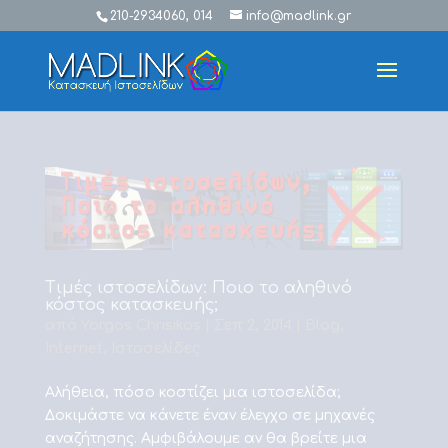
210-2934060, 014
info@madlink.gr
Τιμές ιστοσελίδων: Ποιο το αληθινό
κόστος κατασκευής;
από
Yorgos Chrisikos
|
Σεπ 2, 2014
|
Blog
,
Internet
,
Ιστοσελίδες
Αλήθεια, πόσο κοστίζει μια ιστοσελίδα;
Δοκιμάστε να κάνετε έναν έλεγχο σε μηχανές
αναζήτησης. Αμφιβάλουμε αν θα βρείτε μια