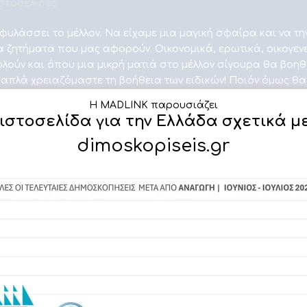
Ιστοσελίδες
φυλάσσει το μέλλον. Να είχαμε μια μαγική σφαίρα και να τη
 ζητήματα που μας αφορούν. Οικονομικά, ερωτικά, οικογεν
ούν και όπου μια μικρή ματιά στο μέλλον σίγουρα θα βοηθ
 απλά χρειαζόμαστε τη βοήθεια των ειδικών! Ποιόν όμως θα
βάσει καλύτερα τις κάρτες ταρώ και ποιες προβλέψεις ζωδ
Η MADLINK παρουσιάζει
αμε καλά το internet και βρήκαμε τις 10 καλύτερες ιστοσελίδ
 ιστοσελίδα για την Ελλάδα σχετικά μ
dimoskopiseis.gr