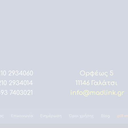
10 2934060
Ορφέως 5
10 2934014
11146 Γαλάτσι
93 7403021
info@madlink.gr
ας
Επικοινωνία
Ενημέρωση
Όροι χρήσης
Blog
pl8.e