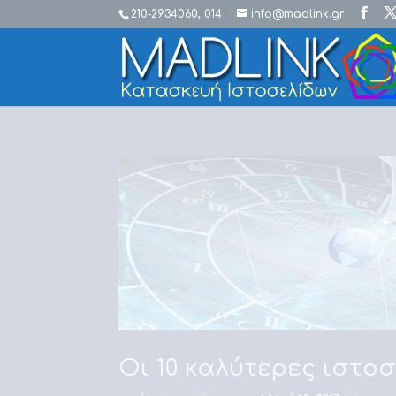
210-2934060, 014
info@madlink.gr
Οι 10 καλύτερες ιστο