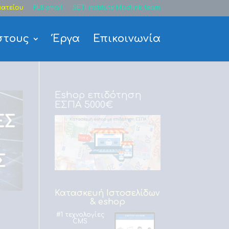
ατείου
PL8.email
SETI institute Madlink team
στους
Έργα
Επικοινωνία
Eshop επιδότηση
ΕΣΠΑ 5000€
Κατασκευή Ιστοσελίδων
& eshop
#1 τεχνολογίες
CMS