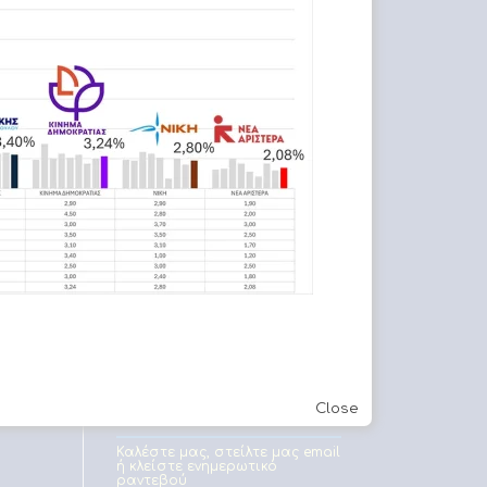
Εφετείο Αθηνών
Στείλε & λάβε μηνύματα σε
πινακίδες οχημάτων
Close
Καλέστε μας, στείλτε μας email
ή κλείστε ενημερωτικό
ραντεβού