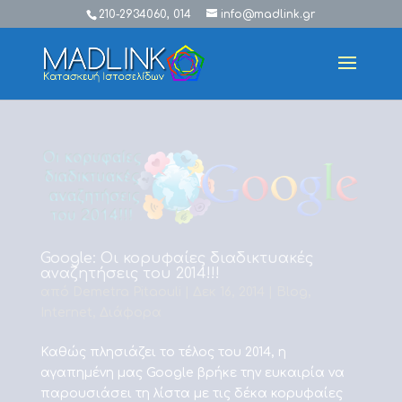
210-2934060, 014
info@madlink.gr
Google: Οι κορυφαίες διαδικτυακές
αναζητήσεις του 2014!!!
από
Demetra Pitaouli
|
Δεκ 16, 2014
|
Blog
,
Internet
,
Διάφορα
Καθώς πλησιάζει το τέλος του 2014, η
αγαπημένη μας Google βρήκε την ευκαιρία να
παρουσιάσει τη λίστα με τις δέκα κορυφαίες