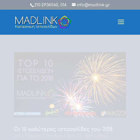
210-2934060, 014
info@madlink.gr
Οι 10 καλύτερες ιστοσελίδες του 2018
από
Yorgos Chrisikos
|
Δεκ 23, 2018
|
Blog
,