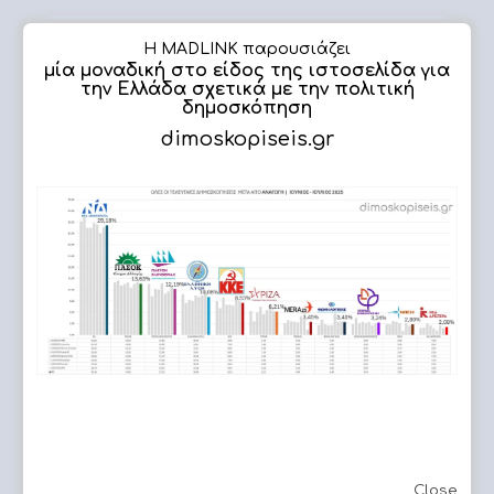
Ενημέρωση eshop - ιστοσελίδων
Η MADLINK παρουσιάζει
Καταχώρηση προϊόντων
μία μοναδική στο είδος της ιστοσελίδα για
Επεξεργασία εικόνων
την Ελλάδα σχετικά με την πολιτική
δημοσκόπηση
Πλήρης υποστήριξη
dimoskopiseis.gr
ΔΗΜΟΣΚΟΠΗΣΗ
Εργασίες μας
Close